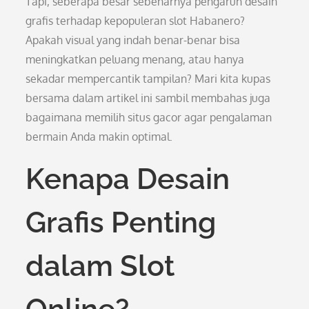
Tapi, seberapa besar sebenarnya pengaruh desain
grafis terhadap kepopuleran slot Habanero?
Apakah visual yang indah benar-benar bisa
meningkatkan peluang menang, atau hanya
sekadar mempercantik tampilan? Mari kita kupas
bersama dalam artikel ini sambil membahas juga
bagaimana memilih situs gacor agar pengalaman
bermain Anda makin optimal.
Kenapa Desain
Grafis Penting
dalam Slot