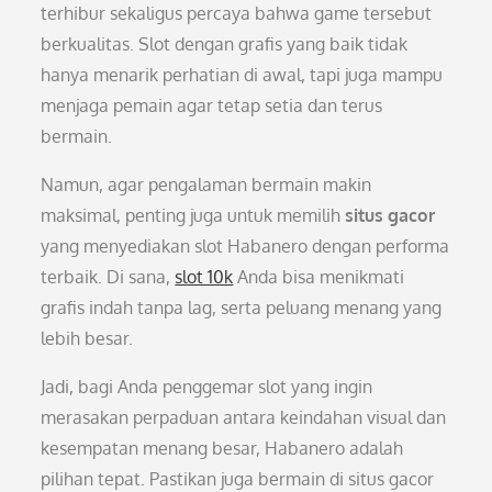
terhibur sekaligus percaya bahwa game tersebut
berkualitas. Slot dengan grafis yang baik tidak
hanya menarik perhatian di awal, tapi juga mampu
menjaga pemain agar tetap setia dan terus
bermain.
Namun, agar pengalaman bermain makin
maksimal, penting juga untuk memilih
situs gacor
yang menyediakan slot Habanero dengan performa
terbaik. Di sana,
slot 10k
Anda bisa menikmati
grafis indah tanpa lag, serta peluang menang yang
lebih besar.
Jadi, bagi Anda penggemar slot yang ingin
merasakan perpaduan antara keindahan visual dan
kesempatan menang besar, Habanero adalah
pilihan tepat. Pastikan juga bermain di situs gacor