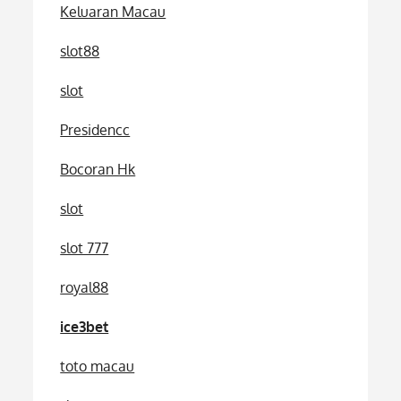
Keluaran Macau
slot88
slot
Presidencc
Bocoran Hk
slot
slot 777
royal88
ice3bet
toto macau