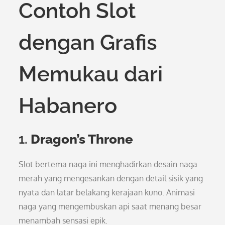
Contoh Slot
dengan Grafis
Memukau dari
Habanero
1.
Dragon’s Throne
Slot bertema naga ini menghadirkan desain naga
merah yang mengesankan dengan detail sisik yang
nyata dan latar belakang kerajaan kuno. Animasi
naga yang mengembuskan api saat menang besar
menambah sensasi epik.