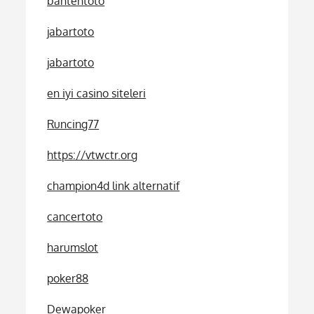
bantentoto
jabartoto
jabartoto
en iyi casino siteleri
Runcing77
https://vtwctr.org
champion4d link alternatif
cancertoto
harumslot
poker88
Dewapoker