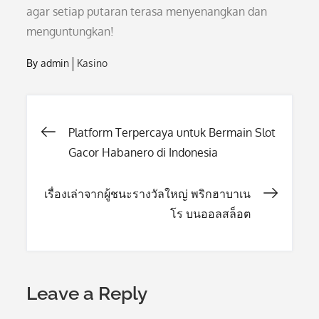
agar setiap putaran terasa menyenangkan dan
menguntungkan!
By
admin
Kasino
Post
Platform Terpercaya untuk Bermain Slot
Gacor Habanero di Indonesia
navigation
เรื่องเล่าจากผู้ชนะรางวัลใหญ่ พริกฮาบาเน
โร บนออลสล็อต
Leave a Reply