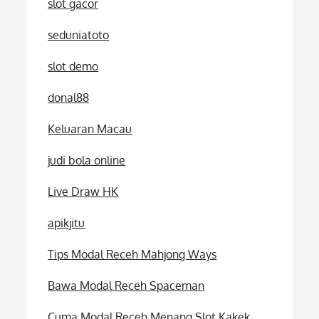
slot gacor
seduniatoto
slot demo
donal88
Keluaran Macau
judi bola online
Live Draw HK
apikjitu
Tips Modal Receh Mahjong Ways
Bawa Modal Receh Spaceman
Cuma Modal Receh Menang Slot Kakek