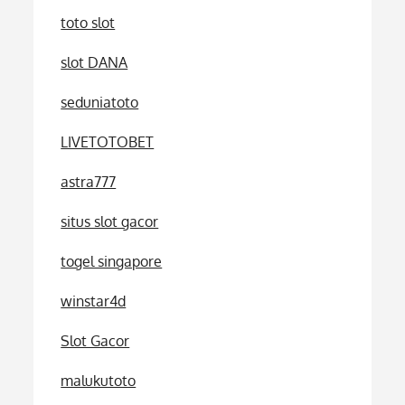
toto slot
slot DANA
seduniatoto
LIVETOTOBET
astra777
situs slot gacor
togel singapore
winstar4d
Slot Gacor
malukutoto