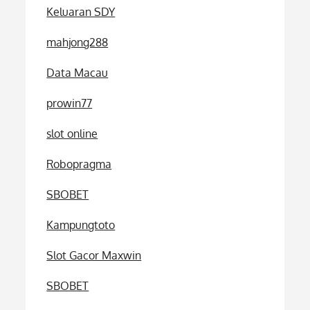
Keluaran SDY
mahjong288
Data Macau
prowin77
slot online
Robopragma
SBOBET
Kampungtoto
Slot Gacor Maxwin
SBOBET