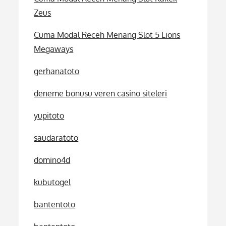
Zeus
Cuma Modal Receh Menang Slot 5 Lions
Megaways
gerhanatoto
deneme bonusu veren casino siteleri
yupitoto
saudaratoto
domino4d
kubutogel
bantentoto